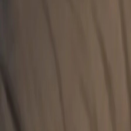
İzmir Avukat Aydın Aytuğ