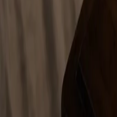
info@aydinaytug.av.tr