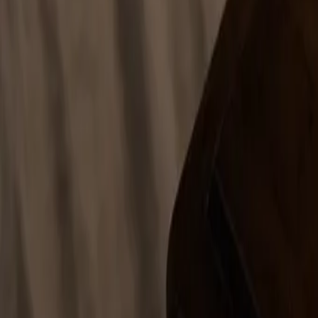
info@aydinaytug.av.tr