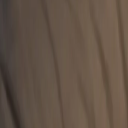
İzmir Avukat Aydın Aytuğ